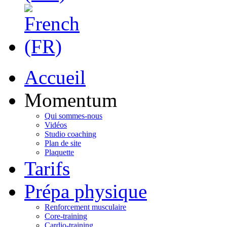
Accueil
Momentum
Qui sommes-nous
Vidéos
Studio coaching
Plan de site
Plaquette
Tarifs
Prépa physique
Renforcement musculaire
Core-training
Cardio-training