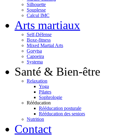
Silhouette
Souplesse
Calcul IMC
Arts martiaux
Self-Défense
Boxe-fitness
Mixed Martial Arts
Gorytsa
Capoeira
Systema
Santé & Bien-être
Relaxation
Yoga
Pilates
Sophrologie
Rééducation
Rééducation posturale
Rééducation des seniors
Nutrition
Contact