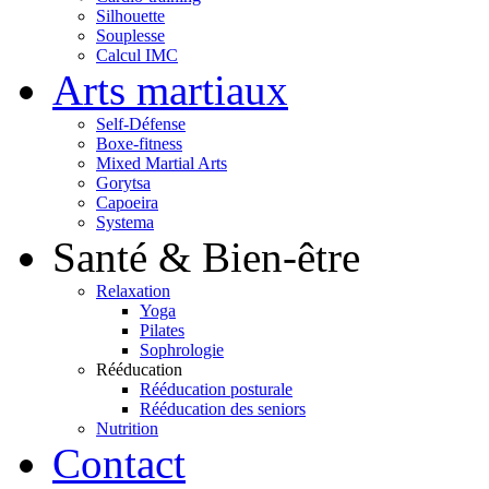
Silhouette
Souplesse
Calcul IMC
Arts martiaux
Self-Défense
Boxe-fitness
Mixed Martial Arts
Gorytsa
Capoeira
Systema
Santé & Bien-être
Relaxation
Yoga
Pilates
Sophrologie
Rééducation
Rééducation posturale
Rééducation des seniors
Nutrition
Contact