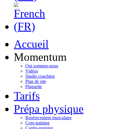
Accueil
Momentum
Qui sommes-nous
Vidéos
Studio coaching
Plan de site
Plaquette
Tarifs
Prépa physique
Renforcement musculaire
Core-training
Cardio-training